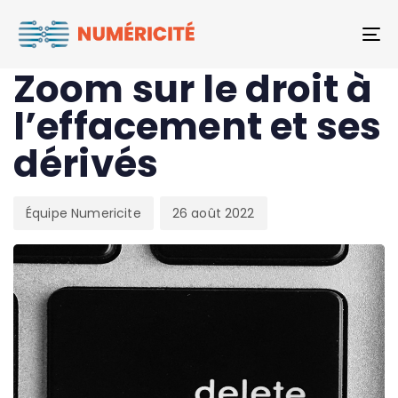
Author
Published
PUBLISHED
To
on:
IN:
JURIDIQUE
Zoom sur le droit à
l’effacement et ses
dérivés
Équipe Numericite
26 août 2022