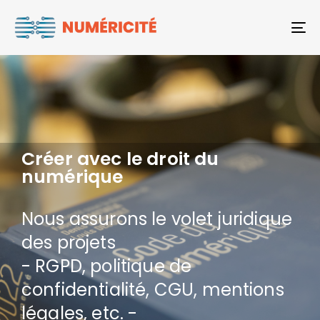
To
Créer avec le droit du
numérique
Nous assurons le volet juridique
des projets
- RGPD, politique de
confidentialité, CGU, mentions
légales, etc. -