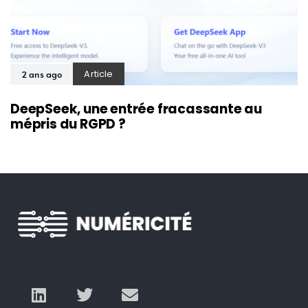
Article
2 ans ago
DeepSeek, une entrée fracassante au
mépris du RGPD ?
Un autre numérique est possible