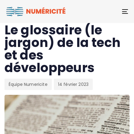
Author
Published
PUBLISHED
To
on:
IN:
TECH
Le glossaire (le
jargon) de la tech
et des
développeurs
Équipe Numericite
14 février 2023