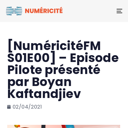
To
[NuméricitéFM
S01E00] – Episode
Pilote présenté
par Boyan
Kaftandjiev
02/04/2021