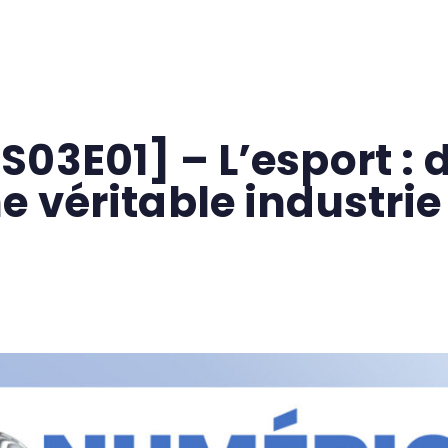
rtises
Réalisations
Formations
Blog
03E01] – L’esport : 
e véritable industri