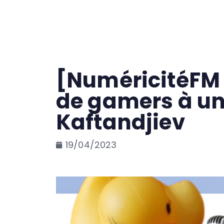
Numéricité
Expe
[NuméricitéFM S
de gamers à un
Kaftandjiev
19/04/2023