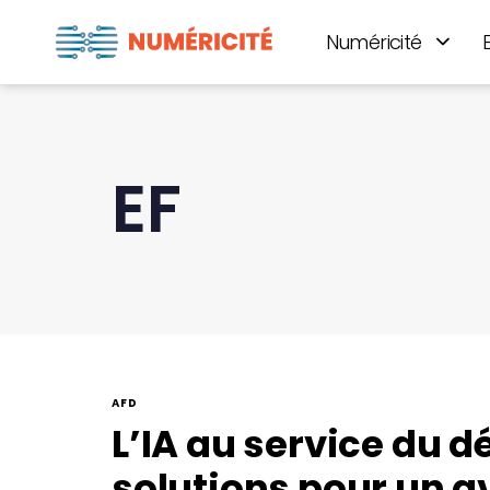
Numéricité
EF
AFD
L’IA au service du 
solutions pour un av