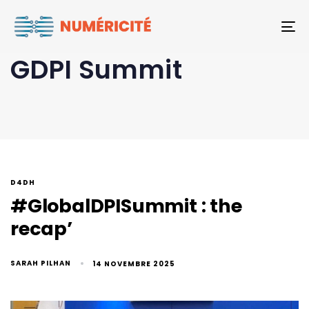
To
GDPI Summit
D4DH
#GlobalDPISummit : the
recap’
SARAH PILHAN
14 NOVEMBRE 2025