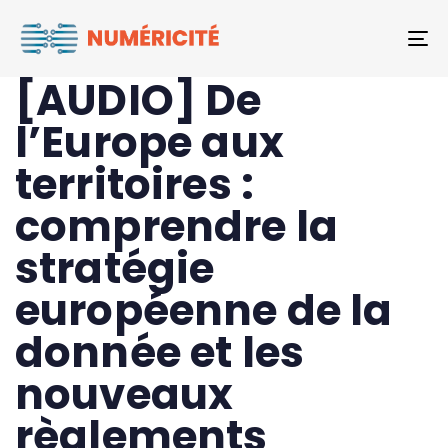
Author
Published
PUBLISHED
To
on:
IN:
DATA
[AUDIO] De
l’Europe aux
territoires :
comprendre la
stratégie
européenne de la
donnée et les
nouveaux
règlements