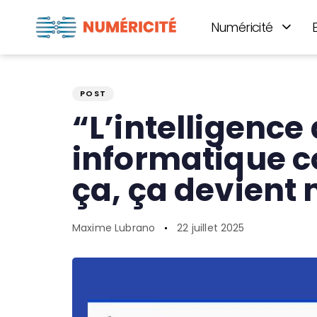
Numéricité
Author
Published
PUBLISHED
on:
IN:
POST
“L’intelligence 
informatique c
ça, ça devient
Maxime Lubrano
22 juillet 2025