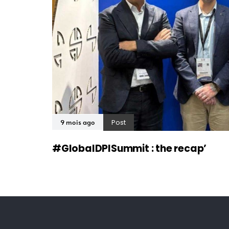
Post
9 mois ago
#GlobalDPISummit : the recap’