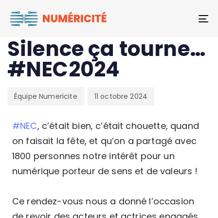
Author
Published
PUBLISHED
To
on:
IN:
VIDÉO
Silence ça tourne…
#NEC2024
Équipe Numericite
11 octobre 2024
#
NEC
, c’était bien, c’était chouette, quand
on faisait la fête, et qu’on a partagé avec
1800 personnes notre intérêt pour un
numérique porteur de sens et de valeurs !
Ce rendez-vous nous a donné l’occasion
de revoir des acteurs et actrices engagés,