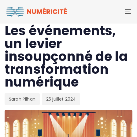
Author
Published
PUBLISHED
To
on:
IN:
ARTICLE
Les événements,
un levier
insoupçonné de la
transformation
numérique
Sarah Pilhan
25 juillet 2024