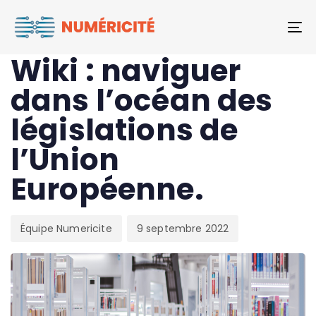
Author
Published
PUBLISHED
To
on:
IN:
JURIDIQUE
Wiki : naviguer
dans l’océan des
législations de
l’Union
Européenne.
Équipe Numericite
9 septembre 2022