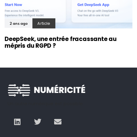
Article
2 ans ago
DeepSeek, une entrée fracassante au
mépris du RGPD ?
Un autre numérique est possible