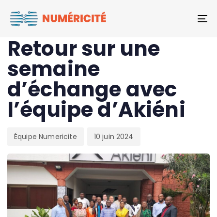
Author
Published
PUBLISHED
To
on:
IN:
POST
Retour sur une
semaine
d’échange avec
l’équipe d’Akiéni
Équipe Numericite
10 juin 2024