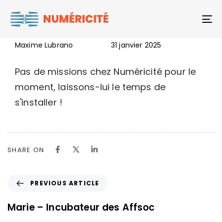
Author
Published
PUBLISHED
Marie – DATAFID
To
on:
IN:
Maxime Lubrano
31 janvier 2025
Pas de missions chez Numéricité pour le
moment, laissons-lui le temps de
s'installer !
SHARE ON
PREVIOUS ARTICLE
Marie – Incubateur des Affsoc