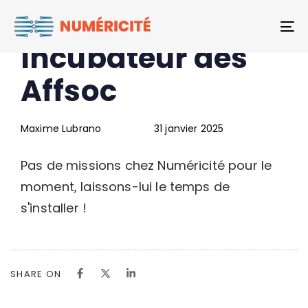
Author
Published
PUBLISHED
Marie –
To
on:
IN:
Incubateur des
Affsoc
Maxime Lubrano
31 janvier 2025
Pas de missions chez Numéricité pour le
moment, laissons-lui le temps de
s'installer !
SHARE ON