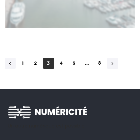
1
2
4
5
8
3
…
Un autre numérique est possible